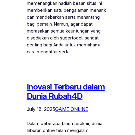
memenangkan hadiah besar, situs ini
memberikan satu pengalaman menarik
dan mendebarkan serta menantang
bagi pemain. Namun, agar dapat
merasakan semua keuntungan yang
disediakan oleh supertogel, sangat
penting bagi Anda untuk memahami
cara mendaftar serta…
Inovasi Terbaru dalam
Dunia Rubah4D
July 18, 2025
GAME ONLINE
Dalam beberapa tahun terakhir, dunia
hiburan online telah mengalami