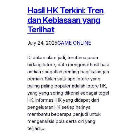
Hasil HK Terkini: Tren
dan Kebiasaan yang
Terlihat
July 24, 2025
GAME ONLINE
Di dalam alam judi, terutama pada
bidang lotere, data mengenai hasil hasil
undian sangatlah penting bagi kalangan
pemain. Salah satu tipe lotere yang
paling paling populer adalah lotere HK,
yang yang sering dikenal sebagai togel
HK. Informasi HK yang didapat dari
pengeluaran HK setiap harinya
membantu beberapa penjudi untuk
menganalisis pola serta ciri yang
terjadi,…