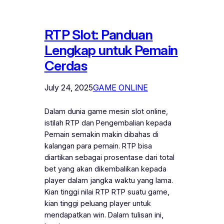
RTP Slot: Panduan
Lengkap untuk Pemain
Cerdas
July 24, 2025
GAME ONLINE
Dalam dunia game mesin slot online,
istilah RTP dan Pengembalian kepada
Pemain semakin makin dibahas di
kalangan para pemain. RTP bisa
diartikan sebagai prosentase dari total
bet yang akan dikembalikan kepada
player dalam jangka waktu yang lama.
Kian tinggi nilai RTP RTP suatu game,
kian tinggi peluang player untuk
mendapatkan win. Dalam tulisan ini,