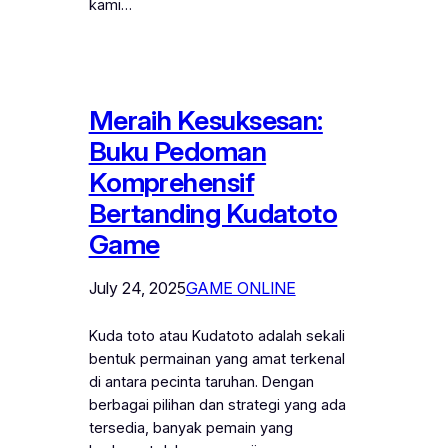
kami…
Meraih Kesuksesan:
Buku Pedoman
Komprehensif
Bertanding Kudatoto
Game
July 24, 2025
GAME ONLINE
Kuda toto atau Kudatoto adalah sekali
bentuk permainan yang amat terkenal
di antara pecinta taruhan. Dengan
berbagai pilihan dan strategi yang ada
tersedia, banyak pemain yang