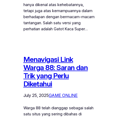
hanya dikenal atas kehebatannya,
tetapi juga atas kemampuannya dalam
berhadapan dengan bermacam-macam
tantangan. Salah satu versi yang
perhatian adalah Gatot Kaca Super…
Menavigasi Link
Warga 88: Saran dan
Trik yang Perlu
Diketahui
July 25, 2025
GAME ONLINE
Warga 88 telah dianggap sebagai salah
satu situs yang sering dibahas di