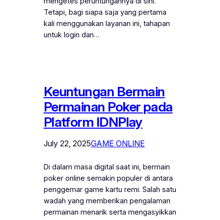
mengetes peruntungannya di sini.
Tetapi, bagi siapa saja yang pertama
kali menggunakan layanan ini, tahapan
untuk login dan…
Keuntungan Bermain
Permainan Poker pada
Platform IDNPlay
July 22, 2025
GAME ONLINE
Di dalam masa digital saat ini, bermain
poker online semakin populer di antara
penggemar game kartu remi. Salah satu
wadah yang memberikan pengalaman
permainan menarik serta mengasyikkan