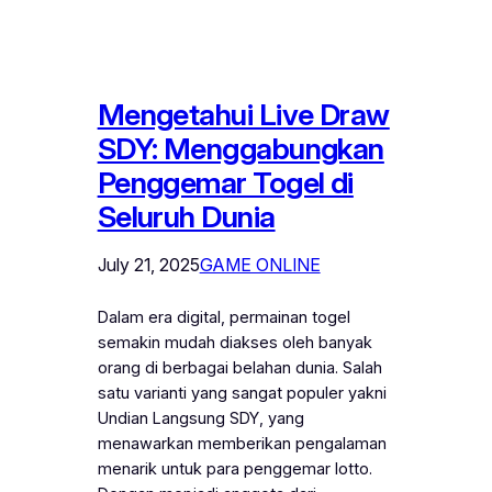
Mengetahui Live Draw
SDY: Menggabungkan
Penggemar Togel di
Seluruh Dunia
July 21, 2025
GAME ONLINE
Dalam era digital, permainan togel
semakin mudah diakses oleh banyak
orang di berbagai belahan dunia. Salah
satu varianti yang sangat populer yakni
Undian Langsung SDY, yang
menawarkan memberikan pengalaman
menarik untuk para penggemar lotto.