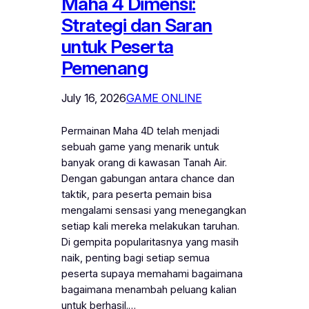
Maha 4 Dimensi:
Strategi dan Saran
untuk Peserta
Pemenang
July 16, 2026
GAME ONLINE
Permainan Maha 4D telah menjadi
sebuah game yang menarik untuk
banyak orang di kawasan Tanah Air.
Dengan gabungan antara chance dan
taktik, para peserta pemain bisa
mengalami sensasi yang menegangkan
setiap kali mereka melakukan taruhan.
Di gempita popularitasnya yang masih
naik, penting bagi setiap semua
peserta supaya memahami bagaimana
bagaimana menambah peluang kalian
untuk berhasil.…