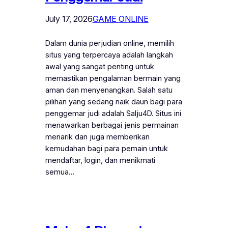
July 17, 2026
GAME ONLINE
Dalam dunia perjudian online, memilih
situs yang terpercaya adalah langkah
awal yang sangat penting untuk
memastikan pengalaman bermain yang
aman dan menyenangkan. Salah satu
pilihan yang sedang naik daun bagi para
penggemar judi adalah Salju4D. Situs ini
menawarkan berbagai jenis permainan
menarik dan juga memberikan
kemudahan bagi para pemain untuk
mendaftar, login, dan menikmati
semua…