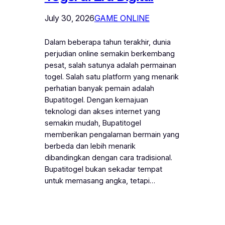
July 30, 2026
GAME ONLINE
Dalam beberapa tahun terakhir, dunia
perjudian online semakin berkembang
pesat, salah satunya adalah permainan
togel. Salah satu platform yang menarik
perhatian banyak pemain adalah
Bupatitogel. Dengan kemajuan
teknologi dan akses internet yang
semakin mudah, Bupatitogel
memberikan pengalaman bermain yang
berbeda dan lebih menarik
dibandingkan dengan cara tradisional.
Bupatitogel bukan sekadar tempat
untuk memasang angka, tetapi…