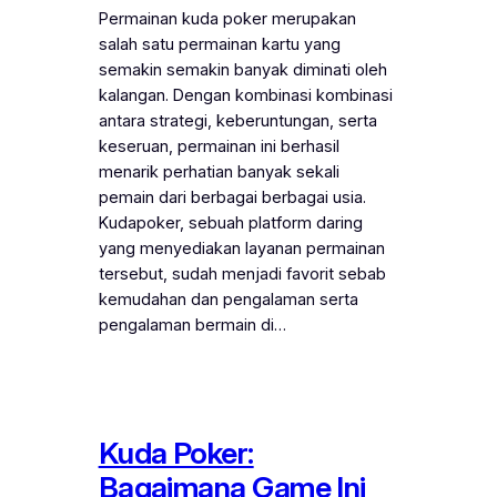
Permainan kuda poker merupakan
salah satu permainan kartu yang
semakin semakin banyak diminati oleh
kalangan. Dengan kombinasi kombinasi
antara strategi, keberuntungan, serta
keseruan, permainan ini berhasil
menarik perhatian banyak sekali
pemain dari berbagai berbagai usia.
Kudapoker, sebuah platform daring
yang menyediakan layanan permainan
tersebut, sudah menjadi favorit sebab
kemudahan dan pengalaman serta
pengalaman bermain di…
Kuda Poker:
Bagaimana Game Ini