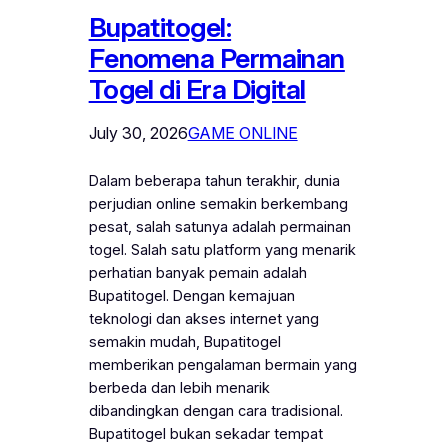
Bupatitogel:
Fenomena Permainan
Togel di Era Digital
July 30, 2026
GAME ONLINE
Dalam beberapa tahun terakhir, dunia
perjudian online semakin berkembang
pesat, salah satunya adalah permainan
togel. Salah satu platform yang menarik
perhatian banyak pemain adalah
Bupatitogel. Dengan kemajuan
teknologi dan akses internet yang
semakin mudah, Bupatitogel
memberikan pengalaman bermain yang
berbeda dan lebih menarik
dibandingkan dengan cara tradisional.
Bupatitogel bukan sekadar tempat