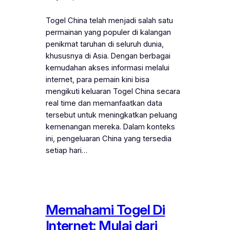
Togel China telah menjadi salah satu
permainan yang populer di kalangan
penikmat taruhan di seluruh dunia,
khususnya di Asia. Dengan berbagai
kemudahan akses informasi melalui
internet, para pemain kini bisa
mengikuti keluaran Togel China secara
real time dan memanfaatkan data
tersebut untuk meningkatkan peluang
kemenangan mereka. Dalam konteks
ini, pengeluaran China yang tersedia
setiap hari…
Memahami Togel Di
Internet: Mulai dari