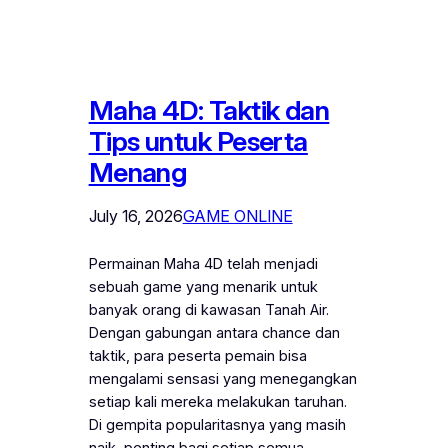
Maha 4D: Taktik dan
Tips untuk Peserta
Menang
July 16, 2026
GAME ONLINE
Permainan Maha 4D telah menjadi
sebuah game yang menarik untuk
banyak orang di kawasan Tanah Air.
Dengan gabungan antara chance dan
taktik, para peserta pemain bisa
mengalami sensasi yang menegangkan
setiap kali mereka melakukan taruhan.
Di gempita popularitasnya yang masih
naik, penting bagi setiap semua