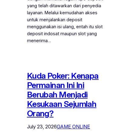
yang telah ditawarkan dari penyedia
layanan. Melalui kemudahan akses
untuk menjalankan deposit
menggunakan isi ulang, entah itu slot
deposit indosat maupun slot yang
menerima…
Kuda Poker: Kenapa
Permainan Ini Ini
Berubah Menjadi
Kesukaan Sejumlah
Orang?
July 23, 2026
GAME ONLINE