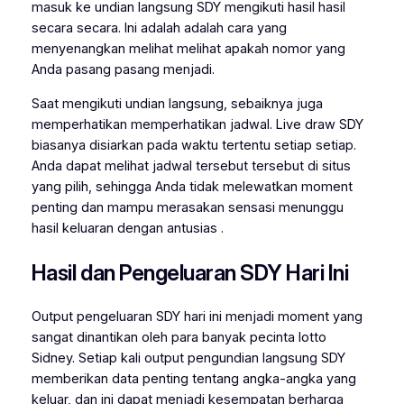
masuk ke undian langsung SDY mengikuti hasil hasil
secara secara. Ini adalah adalah cara yang
menyenangkan melihat melihat apakah nomor yang
Anda pasang pasang menjadi.
Saat mengikuti undian langsung, sebaiknya juga
memperhatikan memperhatikan jadwal. Live draw SDY
biasanya disiarkan pada waktu tertentu setiap setiap.
Anda dapat melihat jadwal tersebut tersebut di situs
yang pilih, sehingga Anda tidak melewatkan moment
penting dan mampu merasakan sensasi menunggu
hasil keluaran dengan antusias .
Hasil dan Pengeluaran SDY Hari Ini
Output pengeluaran SDY hari ini menjadi moment yang
sangat dinantikan oleh para banyak pecinta lotto
Sidney. Setiap kali output pengundian langsung SDY
memberikan data penting tentang angka-angka yang
keluar, dan ini dapat menjadi kesempatan berharga