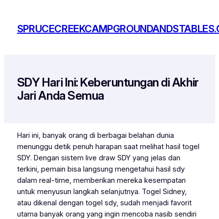
Skip
to
SPRUCECREEKCAMPGROUNDANDSTABLES
content
SDY Hari Ini: Keberuntungan di Akhir
Jari Anda Semua
Hari ini, banyak orang di berbagai belahan dunia
menunggu detik penuh harapan saat melihat hasil togel
SDY. Dengan sistem live draw SDY yang jelas dan
terkini, pemain bisa langsung mengetahui hasil sdy
dalam real-time, memberikan mereka kesempatan
untuk menyusun langkah selanjutnya. Togel Sidney,
atau dikenal dengan togel sdy, sudah menjadi favorit
utama banyak orang yang ingin mencoba nasib sendiri