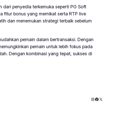
 dari penyedia terkemuka seperti PG Soft
a fitur bonus yang memikat serta RTP live
tih dan menemukan strategi terbaik sebelum
emudahkan pemain dalam bertransaksi. Dengan
ni memungkinkan pemain untuk lebih fokus pada
ah. Dengan kombinasi yang tepat, sukses di
Instagram
Faceboo
X