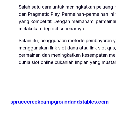
Salah satu cara untuk meningkatkan peluang
dan Pragmatic Play. Permainan-permainan ini 
yang kompetitif. Dengan memahami permainan
melakukan deposit sebenarnya.
Selain itu, penggunaan metode pembayaran ya
menggunakan link slot dana atau link slot qri
permainan dan meningkatkan kesempatan merai
dunia slot online bukanlah impian yang mustah
sprucecreekcampgroundandstables.com