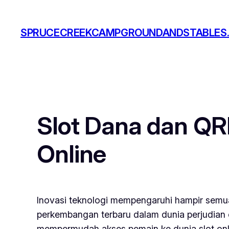
Skip
to
SPRUCECREEKCAMPGROUNDANDSTABLES
content
Slot Dana dan QRI
Online
Inovasi teknologi mempengaruhi hampir semua
perkembangan terbaru dalam dunia perjudian 
mempermudah akses pemain ke dunia slot onl