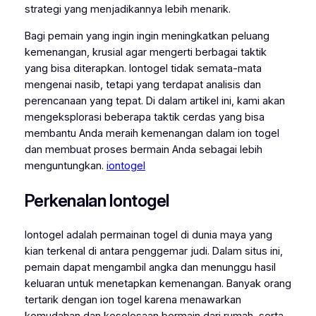
strategi yang menjadikannya lebih menarik.
Bagi pemain yang ingin ingin meningkatkan peluang
kemenangan, krusial agar mengerti berbagai taktik
yang bisa diterapkan. Iontogel tidak semata-mata
mengenai nasib, tetapi yang terdapat analisis dan
perencanaan yang tepat. Di dalam artikel ini, kami akan
mengeksplorasi beberapa taktik cerdas yang bisa
membantu Anda meraih kemenangan dalam ion togel
dan membuat proses bermain Anda sebagai lebih
menguntungkan.
iontogel
Perkenalan Iontogel
Iontogel adalah permainan togel di dunia maya yang
kian terkenal di antara penggemar judi. Dalam situs ini,
pemain dapat mengambil angka dan menunggu hasil
keluaran untuk menetapkan kemenangan. Banyak orang
tertarik dengan ion togel karena menawarkan
kemudahan dan keselesaan bermain dari rumah, serta