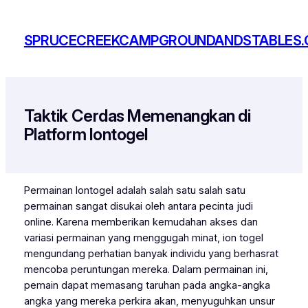
Skip
to
SPRUCECREEKCAMPGROUNDANDSTABLES
content
Taktik Cerdas Memenangkan di
Platform Iontogel
Permainan Iontogel adalah salah satu salah satu
permainan sangat disukai oleh antara pecinta judi
online. Karena memberikan kemudahan akses dan
variasi permainan yang menggugah minat, ion togel
mengundang perhatian banyak individu yang berhasrat
mencoba peruntungan mereka. Dalam permainan ini,
pemain dapat memasang taruhan pada angka-angka
angka yang mereka perkira akan, menyuguhkan unsur