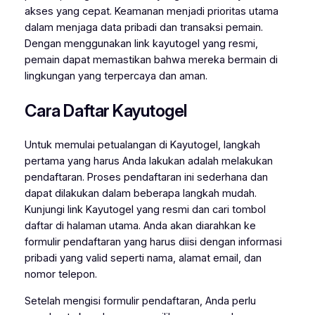
akses yang cepat. Keamanan menjadi prioritas utama
dalam menjaga data pribadi dan transaksi pemain.
Dengan menggunakan link kayutogel yang resmi,
pemain dapat memastikan bahwa mereka bermain di
lingkungan yang terpercaya dan aman.
Cara Daftar Kayutogel
Untuk memulai petualangan di Kayutogel, langkah
pertama yang harus Anda lakukan adalah melakukan
pendaftaran. Proses pendaftaran ini sederhana dan
dapat dilakukan dalam beberapa langkah mudah.
Kunjungi link Kayutogel yang resmi dan cari tombol
daftar di halaman utama. Anda akan diarahkan ke
formulir pendaftaran yang harus diisi dengan informasi
pribadi yang valid seperti nama, alamat email, dan
nomor telepon.
Setelah mengisi formulir pendaftaran, Anda perlu