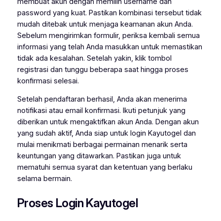
membuat akun dengan memilih username dan
password yang kuat. Pastikan kombinasi tersebut tidak
mudah ditebak untuk menjaga keamanan akun Anda.
Sebelum mengirimkan formulir, periksa kembali semua
informasi yang telah Anda masukkan untuk memastikan
tidak ada kesalahan. Setelah yakin, klik tombol
registrasi dan tunggu beberapa saat hingga proses
konfirmasi selesai.
Setelah pendaftaran berhasil, Anda akan menerima
notifikasi atau email konfirmasi. Ikuti petunjuk yang
diberikan untuk mengaktifkan akun Anda. Dengan akun
yang sudah aktif, Anda siap untuk login Kayutogel dan
mulai menikmati berbagai permainan menarik serta
keuntungan yang ditawarkan. Pastikan juga untuk
mematuhi semua syarat dan ketentuan yang berlaku
selama bermain.
Proses Login Kayutogel