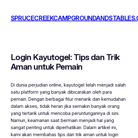
Skip
to
SPRUCECREEKCAMPGROUNDANDSTABLES
content
Login Kayutogel: Tips dan Trik
Aman untuk Pemain
Di dunia perjudian online, kayutogel telah menjadi salah
satu platform yang banyak dibicarakan oleh para
pemain. Dengan berbagai fitur menarik dan kemudahan
dalam akses, tidak heran jika semakin banyak orang
yang tertarik untuk mencoba peruntungannya di sini.
Namun, keamanan saat bermain menjadi hal yang
sangat penting untuk diperhatikan. Dalam artikel ini,
kami akan membahas tips dan trik aman untuk login