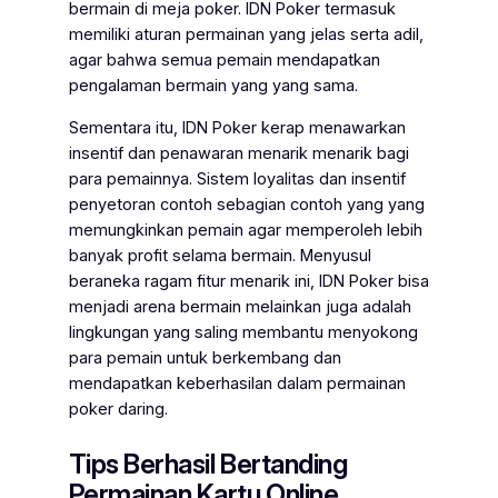
bermain di meja poker. IDN Poker termasuk
memiliki aturan permainan yang jelas serta adil,
agar bahwa semua pemain mendapatkan
pengalaman bermain yang yang sama.
Sementara itu, IDN Poker kerap menawarkan
insentif dan penawaran menarik menarik bagi
para pemainnya. Sistem loyalitas dan insentif
penyetoran contoh sebagian contoh yang yang
memungkinkan pemain agar memperoleh lebih
banyak profit selama bermain. Menyusul
beraneka ragam fitur menarik ini, IDN Poker bisa
menjadi arena bermain melainkan juga adalah
lingkungan yang saling membantu menyokong
para pemain untuk berkembang dan
mendapatkan keberhasilan dalam permainan
poker daring.
Tips Berhasil Bertanding
Permainan Kartu Online