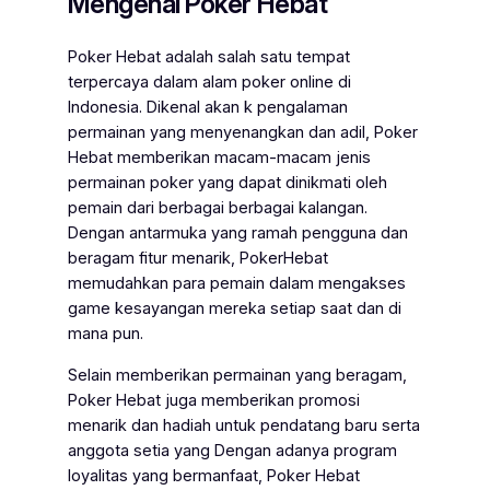
Mengenal Poker Hebat
Poker Hebat adalah salah satu tempat
terpercaya dalam alam poker online di
Indonesia. Dikenal akan k pengalaman
permainan yang menyenangkan dan adil, Poker
Hebat memberikan macam-macam jenis
permainan poker yang dapat dinikmati oleh
pemain dari berbagai berbagai kalangan.
Dengan antarmuka yang ramah pengguna dan
beragam fitur menarik, PokerHebat
memudahkan para pemain dalam mengakses
game kesayangan mereka setiap saat dan di
mana pun.
Selain memberikan permainan yang beragam,
Poker Hebat juga memberikan promosi
menarik dan hadiah untuk pendatang baru serta
anggota setia yang Dengan adanya program
loyalitas yang bermanfaat, Poker Hebat