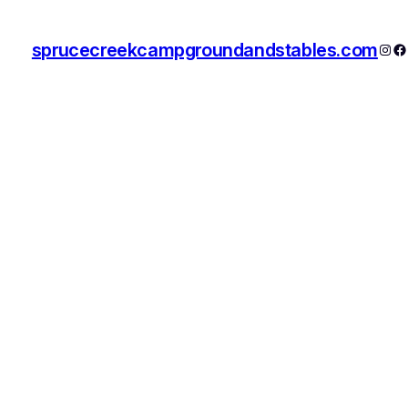
sprucecreekcampgroundandstables.com
Inst
F