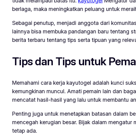
tidak melampaui batas itu.
kayutogel
Mengatur dan
berlaga, maka meningkatkan peluang untuk merai
Sebagai penutup, menjadi anggota dari komunitas
lainnya bisa membuka pandangan baru tentang str
berita terbaru tentang tips serta tipuan yang rel
Tips dan Tips untuk Pema
Memahami cara kerja kayutogel adalah kunci suks
kemungkinan muncul. Amati pemain lain dan baga
mencatat hasil-hasil yang lalu untuk membantu ana
Penting juga untuk menetapkan batasan dalam ber
mencegah kerugian besar. Bijak dalam mengatur
tetap ada.