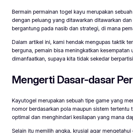
Bermain permainan togel kayu merupakan sebuah 
dengan peluang yang ditawarkan ditawarkan dan se
bergantung pada nasib dan strategi, di mana pem
Dalam artikel ini, kami hendak mengupas taktik t
berguna, pemain bisa meningkatkan kesempatan 
dimanfaatkan, supaya kita tidak sekedar berpartis
Mengerti Dasar-dasar Pe
Kayutogel merupakan sebuah tipe game yang meng
nomor berdasarkan pola maupun sistem tertentu te
optimal dan menghindari kesilapan yang mana dap
Selain itu memilih angka, krusial agar mengetahu