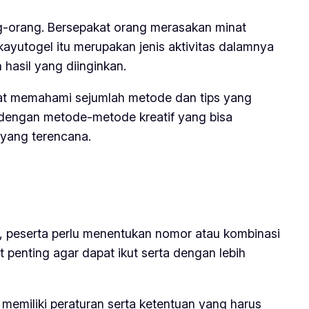
g-orang. Bersepakat orang merasakan minat
ayutogel itu merupakan jenis aktivitas dalamnya
hasil yang diinginkan.
Lewat memahami sejumlah metode dan tips yang
dengan metode-metode kreatif yang bisa
n yang terencana.
, peserta perlu menentukan nomor atau kombinasi
 penting agar dapat ikut serta dengan lebih
 memiliki peraturan serta ketentuan yang harus