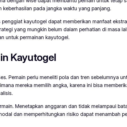
a dengan wise dapat membantu pemain untuk tetap sab
h keberhasilan pada jangka waktu yang panjang.
 penggiat kayutogel dapat memberikan manfaat ekstra
ategi yang mungkin belum dalam perhatian di masa lalu
evan untuk permainan kayutogel.
in Kayutogel
es. Pemain perlu meneliti pola dan tren sebelumnya u
imana mereka memilih angka, karena ini bisa member
lisis.
main. Menetapkan anggaran dan tidak melampaui batas 
 modal dan memperhitungkan risiko dapat menambah 