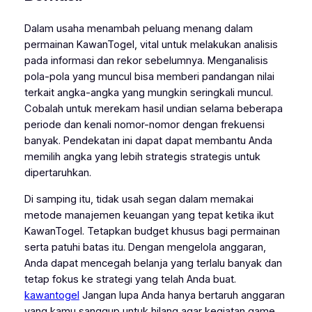
Dalam usaha menambah peluang menang dalam
permainan KawanTogel, vital untuk melakukan analisis
pada informasi dan rekor sebelumnya. Menganalisis
pola-pola yang muncul bisa memberi pandangan nilai
terkait angka-angka yang mungkin seringkali muncul.
Cobalah untuk merekam hasil undian selama beberapa
periode dan kenali nomor-nomor dengan frekuensi
banyak. Pendekatan ini dapat dapat membantu Anda
memilih angka yang lebih strategis strategis untuk
dipertaruhkan.
Di samping itu, tidak usah segan dalam memakai
metode manajemen keuangan yang tepat ketika ikut
KawanTogel. Tetapkan budget khusus bagi permainan
serta patuhi batas itu. Dengan mengelola anggaran,
Anda dapat mencegah belanja yang terlalu banyak dan
tetap fokus ke strategi yang telah Anda buat.
kawantogel
Jangan lupa Anda hanya bertaruh anggaran
yang kamu sanggup untuk hilang agar kegiatan game