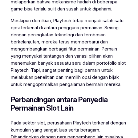
melaporkan bahwa mekanisme hadiah di beberapa
game bisa terlalu sulit dan susah untuk dipahami.
Meskipun demikian, Playtech tetap menjadi salah satu
opsi terkenal di antara pengguna permainan. Seiring
dengan peningkatan teknologi dan terobosan
berkelanjutan, mereka terus memperbarui dan
mengembangkan berbagai fitur permainan. Pemain
yang menyukai tantangan dan variasi pilihan akan
menemukan banyak sesuatu seru dalam portofolio slot
Playtech. Tapi, sangat penting bagi pemain untuk
melakukan penelitian dan memilih opsi dengan bijak
untuk mengoptimalkan pengalaman bermain mereka.
Perbandingan antara Penyedia
Permainan Slot Lain
Pada sektor slot, perusahaan Playtech terkenal dengan
kumpulan yang sangat luas serta beragam.
Dibandingkan dengan para pengembang lain misalnya