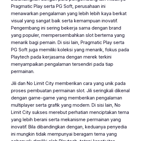
Pragmatic Play serta PG Soft, perusahaan ini
menawarkan pengalaman yang lebih lebih kaya berkat
visual yang sangat baik serta kemampuan inovatif.
Pengembang ini sering bekerja sama dengan brand
yang populer, mempersembahkan slot bertema yang
menarik bagi pemain. Di sisi lain, Pragmatic Play serta
PG Soft juga memiliki koleksi yang menarik, fokus pada
Playtech pada kerjasama dengan merek terkini
menyampaikan pengalaman tersendiri pada tiap
permainan.
Jili dan No Limit City memberikan cara yang unik pada
proses pembuatan permainan slot. Jili seringkali dikenal
dengan game-game yang memberikan pengalaman
multiplayer serta grafik yang modern. Di sisi lain, No
Limit City sukses merebut perhatian menciptakan tema
yang lebih berani serta mekanisme permainan yang
inovatif. Bila dibandingkan dengan, keduanya penyedia
ini mungkin tidak mempunyai beragam tema yang