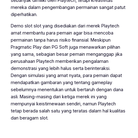
sebanyak dimiliki oleh Playtech, tetapi kreativitas
mereka dalam pengembangan permainan sangat patut
diperhatikan.
Demo slot slot yang disediakan dari merek Playtech
amat membantu para pemain agar bisa mencoba
permainan tanpa harus risiko finansial. Meskipun
Pragmatic Play dan PG Soft juga menawarkan pilihan
yang sama, sebagian besar pemain menganggap jika
perusahaan Playtech memberikan pengalaman
demonstrasi yang lebih halus serta berinteraksi.
Dengan simulasi yang amat nyata, para pemain dapat
mendapatkan gambaran yang tentang gameplay
sebelumnya menentukan untuk bertaruh dengan dana
asli. Masing-masing dari ketiga merek ini yang
mempunyai keistimewaan sendiri, namun Playtech
tetap berada salah satu yang teratas dalam hal kualitas
dan beragam slot.