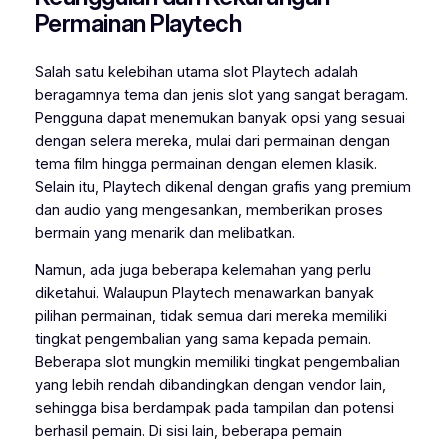
Permainan Playtech
Salah satu kelebihan utama slot Playtech adalah
beragamnya tema dan jenis slot yang sangat beragam.
Pengguna dapat menemukan banyak opsi yang sesuai
dengan selera mereka, mulai dari permainan dengan
tema film hingga permainan dengan elemen klasik.
Selain itu, Playtech dikenal dengan grafis yang premium
dan audio yang mengesankan, memberikan proses
bermain yang menarik dan melibatkan.
Namun, ada juga beberapa kelemahan yang perlu
diketahui. Walaupun Playtech menawarkan banyak
pilihan permainan, tidak semua dari mereka memiliki
tingkat pengembalian yang sama kepada pemain.
Beberapa slot mungkin memiliki tingkat pengembalian
yang lebih rendah dibandingkan dengan vendor lain,
sehingga bisa berdampak pada tampilan dan potensi
berhasil pemain. Di sisi lain, beberapa pemain