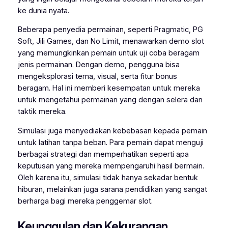
ke dunia nyata.
Beberapa penyedia permainan, seperti Pragmatic, PG
Soft, Jili Games, dan No Limit, menawarkan demo slot
yang memungkinkan pemain untuk uji coba beragam
jenis permainan. Dengan demo, pengguna bisa
mengeksplorasi tema, visual, serta fitur bonus
beragam. Hal ini memberi kesempatan untuk mereka
untuk mengetahui permainan yang dengan selera dan
taktik mereka.
Simulasi juga menyediakan kebebasan kepada pemain
untuk latihan tanpa beban. Para pemain dapat menguji
berbagai strategi dan memperhatikan seperti apa
keputusan yang mereka mempengaruhi hasil bermain.
Oleh karena itu, simulasi tidak hanya sekadar bentuk
hiburan, melainkan juga sarana pendidikan yang sangat
berharga bagi mereka penggemar slot.
Keunggulan dan Kekurangan