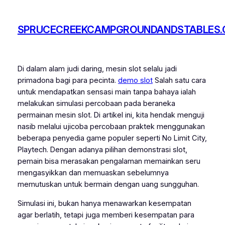
Skip
to
SPRUCECREEKCAMPGROUNDANDSTABLES
content
Di dalam alam judi daring, mesin slot selalu jadi
primadona bagi para pecinta.
demo slot
Salah satu cara
untuk mendapatkan sensasi main tanpa bahaya ialah
melakukan simulasi percobaan pada beraneka
permainan mesin slot. Di artikel ini, kita hendak menguji
nasib melalui ujicoba percobaan praktek menggunakan
beberapa penyedia game populer seperti No Limit City,
Playtech. Dengan adanya pilihan demonstrasi slot,
pemain bisa merasakan pengalaman memainkan seru
mengasyikkan dan memuaskan sebelumnya
memutuskan untuk bermain dengan uang sungguhan.
Simulasi ini, bukan hanya menawarkan kesempatan
agar berlatih, tetapi juga memberi kesempatan para