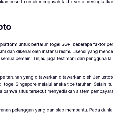
kan peserta untuk mengasah taktik serta meningkatk
oto
latform untuk bertaruh togel SGP, beberapa faktor pe
smi dan dikenal oleh instansi resmi. Lisensi yang menc
semua pemain. Tinjau juga testimoni dari pengguna l
ipe taruhan yang ditawarkan ditawarkan oleh Jeniust
i togel Singapore melalui aneka tipe taruhan. Selain i
juga bahwa situs tersebut menyediakan sistem pemba
yanan pelanggan yang dan siap membantu. Pada dunia t