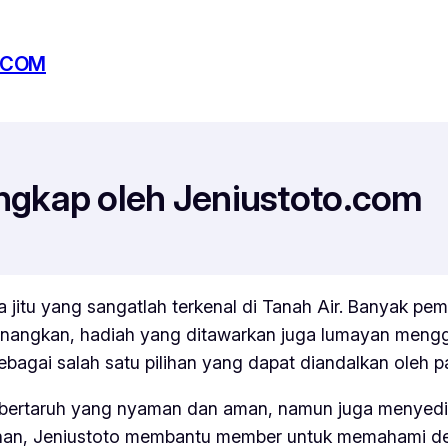
.COM
ngkap oleh Jeniustoto.com
jitu yang sangatlah terkenal di Tanah Air. Banyak pe
nangkan, hadiah yang ditawarkan juga lumayan menggi
bagai salah satu pilihan yang dapat diandalkan oleh pa
bertaruh yang nyaman dan aman, namun juga menyedia
n, Jeniustoto membantu member untuk memahami detai