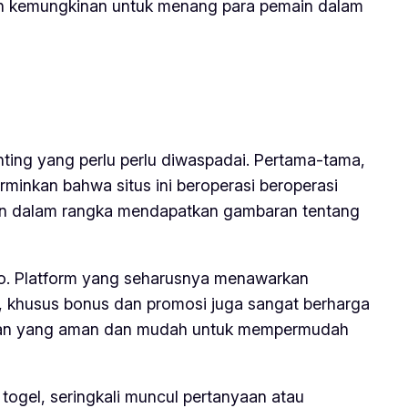
an kemungkinan untuk menang para pemain dalam
nting yang perlu perlu diwaspadai. Pertama-tama,
erminkan bahwa situs ini beroperasi beroperasi
ain dalam rangka mendapatkan gambaran tentang
oto. Platform yang seharusnya menawarkan
tu, khusus bonus dan promosi juga sangat berharga
yaran yang aman dan mudah untuk mempermudah
ogel, seringkali muncul pertanyaan atau