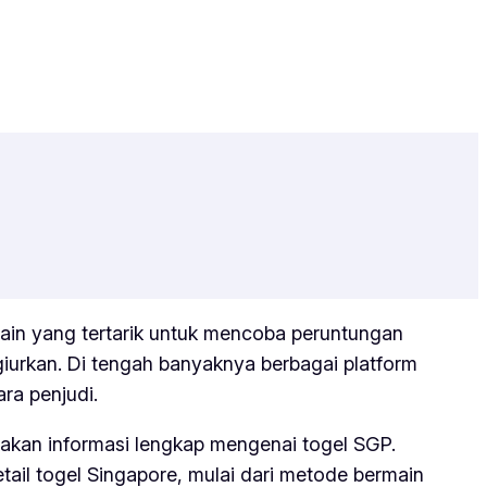
main yang tertarik untuk mencoba peruntungan
urkan. Di tengah banyaknya berbagai platform
ra penjudi.
kan informasi lengkap mengenai togel SGP.
l togel Singapore, mulai dari metode bermain