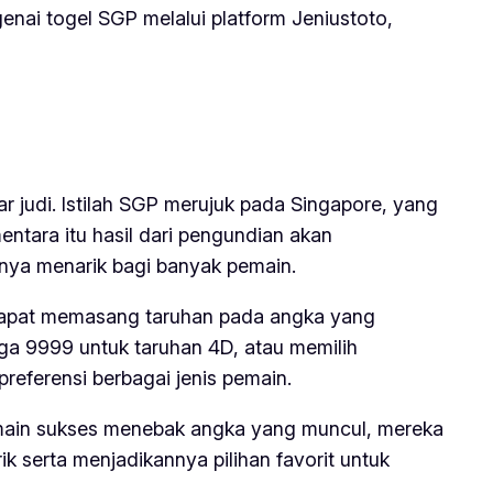
enai togel SGP melalui platform Jeniustoto,
r judi. Istilah SGP merujuk pada Singapore, yang
ntara itu hasil dari pengundian akan
tnya menarik bagi banyak pemain.
n dapat memasang taruhan pada angka yang
ga 9999 untuk taruhan 4D, atau memilih
referensi berbagai jenis pemain.
pemain sukses menebak angka yang muncul, mereka
 serta menjadikannya pilihan favorit untuk