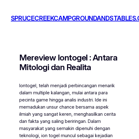
Skip
to
SPRUCECREEKCAMPGROUNDANDSTABLES
content
Mereview Iontogel : Antara
Mitologi dan Realita
Iontogel, telah menjadi perbincangan menarik
dalam multiple kalangan, mulai antara para
pecinta game hingga analis industri. Ide ini
memadukan unsur chance bersama aspek
ilmiah yang sangat keren, menghasilkan cerita
dan fakta yang saling beriringan. Dalam
masyarakat yang semakin dipenuhi dengan
teknologi, ion togel muncul sebagai kejadian