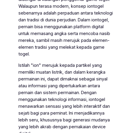
Walaupun terasa modern, konsep iontogel
sebenarnya adalah perpaduan antara teknologi
dan tradisi di dunia perjudian. Dalam iontogel,
pemain bisa menggunakan platform digital
untuk memasang angka serta mencoba nasib
mereka, sambil masih merujuk pada elemen-
elemen tradisi yang melekat kepada game
togel.
Istilah "ion" merujuk kepada partikel yang
memiliki muatan listrik, dan dalam kerangka
permainan ini, dapat dimaknai sebagai sinyal
atau informasi yang dipertukarkan antara
pemain dan sistem permainan. Dengan
menggunakan teknologi informasi, iontogel
menawarkan sensasi yang lebih interaktif dan
sejati bagi para peminat. Ini menjadikannya
lebih seru, khususnya bagi generasi mudanya
yang lebih akrab dengan pemakaian device