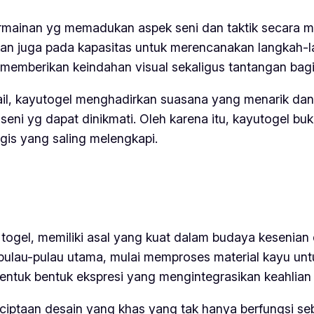
mainan yg memadukan aspek seni dan taktik secara me
an juga pada kapasitas untuk merencanakan langkah-l
memberikan keindahan visual sekaligus tantangan bagi
il, kayutogel menghadirkan suasana yang menarik dan
 seni yg dapat dinikmati. Oleh karena itu, kayutogel b
egis yang saling melengkapi.
togel, memiliki asal yang kuat dalam budaya kesenian d
pulau-pulau utama, mulai memproses material kayu untu
entuk bentuk ekspresi yang mengintegrasikan keahlian
iptaan desain yang khas yang tak hanya berfungsi sebag