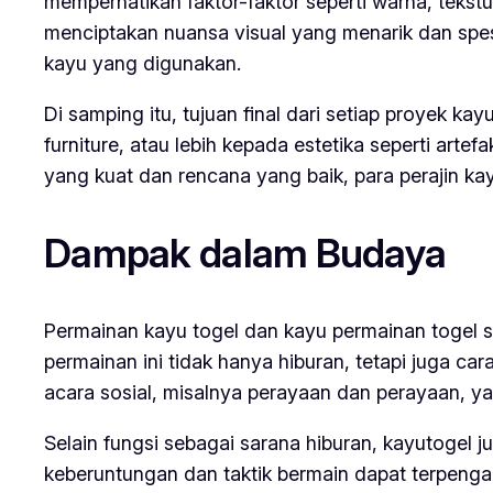
memperhatikan faktor-faktor seperti warna, tekst
menciptakan nuansa visual yang menarik dan spesi
kayu yang digunakan.
Di samping itu, tujuan final dari setiap proyek ka
furniture, atau lebih kepada estetika seperti a
yang kuat dan rencana yang baik, para perajin kay
Dampak dalam Budaya
Permainan kayu togel dan kayu permainan togel 
permainan ini tidak hanya hiburan, tetapi juga c
acara sosial, misalnya perayaan dan perayaan, ya
Selain fungsi sebagai sarana hiburan, kayutoge
keberuntungan dan taktik bermain dapat terpengar