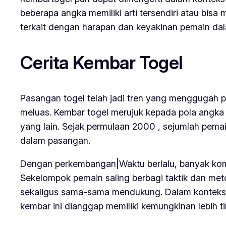
beberapa angka memiliki arti tersendiri atau bis
terkait dengan harapan dan keyakinan pemain d
Cerita Kembar Togel
Pasangan togel telah jadi tren yang menggugah pe
meluas. Kembar togel merujuk kepada pola angka 
yang lain. Sejak permulaan 2000 , sejumlah pem
dalam pasangan.
Dengan perkembangan|Waktu berlalu, banyak komun
Sekelompok pemain saling berbagi taktik dan me
sekaligus sama-sama mendukung. Dalam konteks i
kembar ini dianggap memiliki kemungkinan lebih t