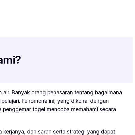
ami?
h air. Banyak orang penasaran tentang bagaimana
pelajari. Fenomena ini, yang dikenal dengan
para penggemar togel mencoba memahami secara
 kerjanya, dan saran serta strategi yang dapat