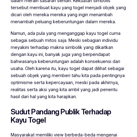
dalam meraih sasaran sendiri. Kekuatan simbolis
tersebut membuat kayu yang togel menjadi objek yang
dicari oleh mereka mereka yang ingin menambah
menambah peluang keberuntungan dalam mereka.
Namun, ada pula yang menganggap kayu togel cuma
sebagai sebuah mitos saja. Meski sebagian individu
meyakini terhadap makna simbolik yang dikaitkan
dengan kayu ini, banyak juga yang berpendapat
bahwasanya keberuntungan adalah konsekuensi dari
usaha. Oleh karena itu, kayu togel dapat dilihat sebagai
sebuah objek yang memberi tahu kita pada pentingnya
optimisme serta kepercayaan, meski pada akhirnya,
realitas serta aksi yang kita ambil yang jadi penentu
hasil dari hal yang kita harapkan.
Sudut Pandang Publik Terhadap
Kayu Togel
Masyarakat memiliki view berbeda-beda mengenai