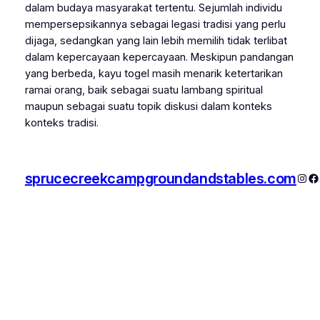
dalam budaya masyarakat tertentu. Sejumlah individu
mempersepsikannya sebagai legasi tradisi yang perlu
dijaga, sedangkan yang lain lebih memilih tidak terlibat
dalam kepercayaan kepercayaan. Meskipun pandangan
yang berbeda, kayu togel masih menarik ketertarikan
ramai orang, baik sebagai suatu lambang spiritual
maupun sebagai suatu topik diskusi dalam konteks
konteks tradisi.
sprucecreekcampgroundandstables.com
Inst
F