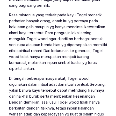
uang bagi sang pemilik.
Rasa misterius yang terkait pada kayu Togel menarik
perhatian banyak orang, entah itu yg percaya pada
kekuatan gaib maupun yg hanya mencintai keestetikan
alami kayu tersebut. Para pengrajin lokal sering
mengukir Togel wood agar dijadikan berbagai bentuk
seni rupa ataupun benda hias yg dipersepsikan memiliki
nilai spiritual rohani. Dari keturunan ke generasi, Togel
wood tidak hanya merupakan menjadi barang
komersial, melainkan inipun simbol tradisi yg terus
dipertahankan.
Di tengah beberapa masyarakat, Togel wood
digunakan dalam ritual adat dan ritual spiritual. Seorang,
yakin bahwa kayu tersebut dapat melindungi kaumnya
dari hal-hal buruk serta memberikan kesenangan.
Dengan demikian, asal usul Togel wood tidak hanya
berkaitan dengan fisiknya, tetapi inipun kalangan
warisan adab dan kepercayaan yg kuat di dalam hidup