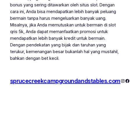
bonus yang sering ditawarkan oleh situs slot. Dengan
cara ini, Anda bisa mendapatkan lebih banyak peluang
bermain tanpa harus mengeluarkan banyak uang.
Misalnya, jika Anda memutuskan untuk bermain di slot
qris 5k, Anda dapat memanfaatkan promosi untuk
mendapatkan lebih banyak kredit untuk bermain.
Dengan pendekatan yang bijak dan taruhan yang
terukur, kemenangan besar bukanlah hal yang mustahil,
bahkan dengan bet kecil.
sprucecreekcampgroundandstables.com
Inst
F