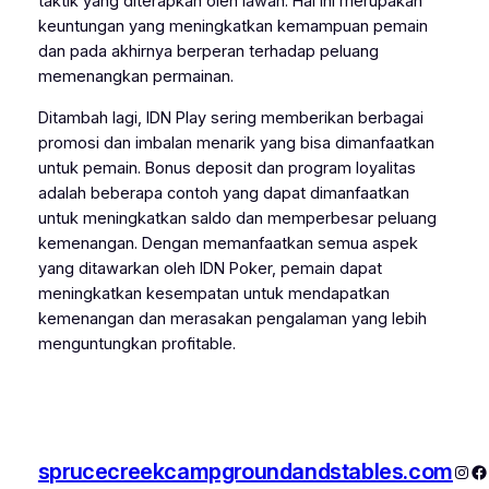
taktik yang diterapkan oleh lawan. Hal ini merupakan
keuntungan yang meningkatkan kemampuan pemain
dan pada akhirnya berperan terhadap peluang
memenangkan permainan.
Ditambah lagi, IDN Play sering memberikan berbagai
promosi dan imbalan menarik yang bisa dimanfaatkan
untuk pemain. Bonus deposit dan program loyalitas
adalah beberapa contoh yang dapat dimanfaatkan
untuk meningkatkan saldo dan memperbesar peluang
kemenangan. Dengan memanfaatkan semua aspek
yang ditawarkan oleh IDN Poker, pemain dapat
meningkatkan kesempatan untuk mendapatkan
kemenangan dan merasakan pengalaman yang lebih
menguntungkan profitable.
sprucecreekcampgroundandstables.com
Inst
F