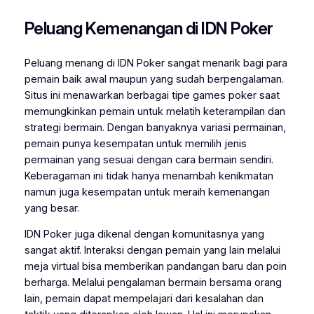
Peluang Kemenangan di IDN Poker
Peluang menang di IDN Poker sangat menarik bagi para
pemain baik awal maupun yang sudah berpengalaman.
Situs ini menawarkan berbagai tipe games poker saat
memungkinkan pemain untuk melatih keterampilan dan
strategi bermain. Dengan banyaknya variasi permainan,
pemain punya kesempatan untuk memilih jenis
permainan yang sesuai dengan cara bermain sendiri.
Keberagaman ini tidak hanya menambah kenikmatan
namun juga kesempatan untuk meraih kemenangan
yang besar.
IDN Poker juga dikenal dengan komunitasnya yang
sangat aktif. Interaksi dengan pemain yang lain melalui
meja virtual bisa memberikan pandangan baru dan poin
berharga. Melalui pengalaman bermain bersama orang
lain, pemain dapat mempelajari dari kesalahan dan