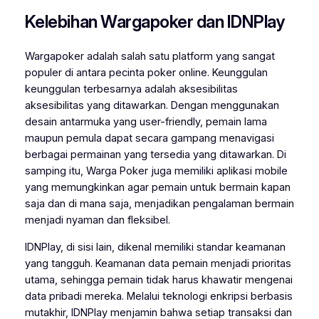
Kelebihan Wargapoker dan IDNPlay
Wargapoker adalah salah satu platform yang sangat
populer di antara pecinta poker online. Keunggulan
keunggulan terbesarnya adalah aksesibilitas
aksesibilitas yang ditawarkan. Dengan menggunakan
desain antarmuka yang user-friendly, pemain lama
maupun pemula dapat secara gampang menavigasi
berbagai permainan yang tersedia yang ditawarkan. Di
samping itu, Warga Poker juga memiliki aplikasi mobile
yang memungkinkan agar pemain untuk bermain kapan
saja dan di mana saja, menjadikan pengalaman bermain
menjadi nyaman dan fleksibel.
IDNPlay, di sisi lain, dikenal memiliki standar keamanan
yang tangguh. Keamanan data pemain menjadi prioritas
utama, sehingga pemain tidak harus khawatir mengenai
data pribadi mereka. Melalui teknologi enkripsi berbasis
mutakhir, IDNPlay menjamin bahwa setiap transaksi dan