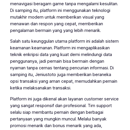
menavigasi beragam game tanpa mengalami kesulitan.
Di samping itu, platform ini menggunakan teknologi
mutakhir modern untuk memberikan visual yang
menawan dan respon yang cepat, memberikan
pengalaman bermain yang yang lebih menarik.
Salah satu keunggulan utama platform ini adalah sistem
keamanan keamanan. Platform ini mengaplikasikan
teknik enkripsi data yang kuat demi melindungi data
penggunanya, jadi pemain bisa bermain dengan
nyaman tanpa cemas tentang pencurian informasi. Di
samping itu, Jeniustoto juga memberikan beraneka
opsi transaksi yang aman cepat, memudahkan pemain
ketika melaksanakan transaksi.
Platform ini juga dikenal akan layanan customer service
yang sangat responsif dan profesional. Tim support
selalu siap membantu pemain dengan berbagai
pertanyaan yang mungkin muncul. Melalui banyak
promosi menarik dan bonus menarik yang ada,