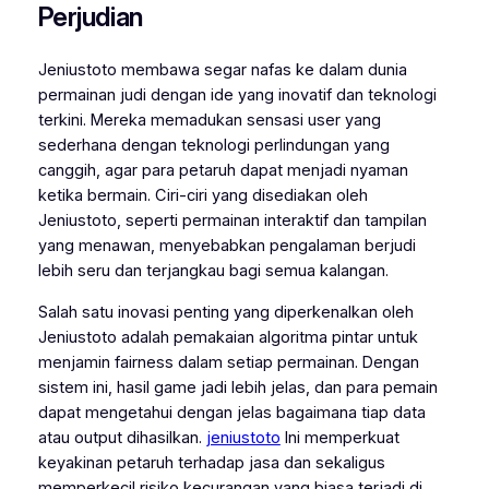
Perjudian
Jeniustoto membawa segar nafas ke dalam dunia
permainan judi dengan ide yang inovatif dan teknologi
terkini. Mereka memadukan sensasi user yang
sederhana dengan teknologi perlindungan yang
canggih, agar para petaruh dapat menjadi nyaman
ketika bermain. Ciri-ciri yang disediakan oleh
Jeniustoto, seperti permainan interaktif dan tampilan
yang menawan, menyebabkan pengalaman berjudi
lebih seru dan terjangkau bagi semua kalangan.
Salah satu inovasi penting yang diperkenalkan oleh
Jeniustoto adalah pemakaian algoritma pintar untuk
menjamin fairness dalam setiap permainan. Dengan
sistem ini, hasil game jadi lebih jelas, dan para pemain
dapat mengetahui dengan jelas bagaimana tiap data
atau output dihasilkan.
jeniustoto
Ini memperkuat
keyakinan petaruh terhadap jasa dan sekaligus
memperkecil risiko kecurangan yang biasa terjadi di