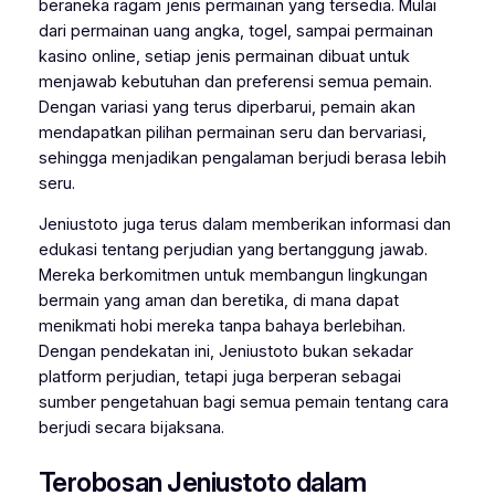
beraneka ragam jenis permainan yang tersedia. Mulai
dari permainan uang angka, togel, sampai permainan
kasino online, setiap jenis permainan dibuat untuk
menjawab kebutuhan dan preferensi semua pemain.
Dengan variasi yang terus diperbarui, pemain akan
mendapatkan pilihan permainan seru dan bervariasi,
sehingga menjadikan pengalaman berjudi berasa lebih
seru.
Jeniustoto juga terus dalam memberikan informasi dan
edukasi tentang perjudian yang bertanggung jawab.
Mereka berkomitmen untuk membangun lingkungan
bermain yang aman dan beretika, di mana dapat
menikmati hobi mereka tanpa bahaya berlebihan.
Dengan pendekatan ini, Jeniustoto bukan sekadar
platform perjudian, tetapi juga berperan sebagai
sumber pengetahuan bagi semua pemain tentang cara
berjudi secara bijaksana.
Terobosan Jeniustoto dalam