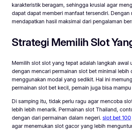
karakteristik beragam, sehingga krusial agar meng
dapat dapat memberi manfaat tersendiri. Dengan
mendapatkan hasil maksimal dari pengalaman berm
Strategi Memilih Slot Y
Memilih slot slot yang tepat adalah langkah awa
dengan mencari permainan slot bet minimal lebih
menggunakan modal yang sedikit. Hal ini memun
permainan slot bet kecil, pemain juga bisa mampu
Di samping itu, tidak perlu ragu agar mencoba slot
lebih lebih menarik. Permainan slot Thailand, c
dengan dari permainan dalam negeri.
slot bet 100
agar menemukan slot gacor yang lebih menguntu