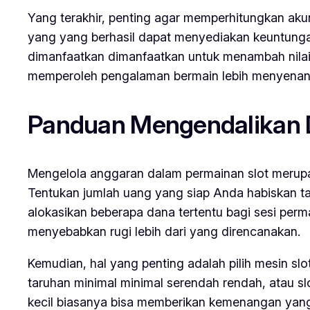
Yang terakhir, penting agar memperhitungkan akun
yang yang berhasil dapat menyediakan keuntunga
dimanfaatkan dimanfaatkan untuk menambah nilai
memperoleh pengalaman bermain lebih menyenan
Panduan Mengendalikan 
Mengelola anggaran dalam permainan slot merupa
Tentukan jumlah uang yang siap Anda habiskan 
alokasikan beberapa dana tertentu bagi sesi perm
menyebabkan rugi lebih dari yang direncanakan.
Kemudian, hal yang penting adalah pilih mesin sl
taruhan minimal minimal serendah rendah, atau sl
kecil biasanya bisa memberikan kemenangan yang l