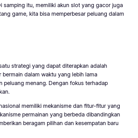
i samping itu, memiliki akun slot yang gacor juga
ntang game, kita bisa memperbesar peluang dalam
atu strategi yang dapat diterapkan adalah
r bermain dalam waktu yang lebih lama
an peluang menang. Dengan fokus terhadap
kan.
nasional memiliki mekanisme dan fitur-fitur yang
 mekanisme permainan yang berbeda dibandingkan
emberikan beragam pilihan dan kesempatan baru