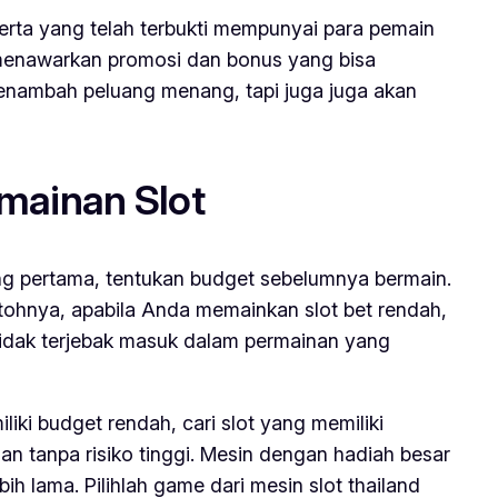
serta yang telah terbukti mempunyai para pemain
 menawarkan promosi dan bonus yang bisa
enambah peluang menang, tapi juga juga akan
mainan Slot
ng pertama, tentukan budget sebelumnya bermain.
ohnya, apabila Anda memainkan slot bet rendah,
 tidak terjebak masuk dalam permainan yang
iki budget rendah, cari slot yang memiliki
n tanpa risiko tinggi. Mesin dengan hadiah besar
 lama. Pilihlah game dari mesin slot thailand