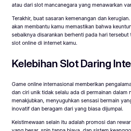
atau dari slot mancanegara yang menawarkan varia
Terakhir, buat sasaran kemenangan dan kerugian.
akan membantu kamu memastikan bahwa keuntungan
sebaiknya disarankan berhenti pada hari tersebu
slot online di internet kamu.
Kelebihan Slot Daring Int
Game online internasional memberikan pengalaman
dan ciri unik tidak selalu ada di permainan dalam
menakjubkan, menyuguhkan sensasi bermain yang 
inovatif dan beragam dari yang biasa dijumpai.
Keistimewaan selain itu adalah promosi dan rewar
yang besar, spin tanpa biaya, dan sistem keangg