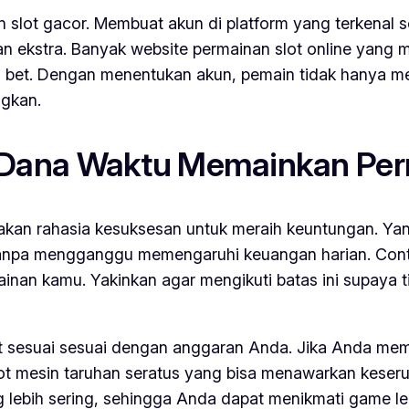
 slot gacor. Membuat akun di platform yang terkenal 
n ekstra. Banyak website permainan slot online yang
 bet. Dengan menentukan akun, pemain tidak hanya m
gkan.
Dana Waktu Memainkan Per
kan rahasia kesuksesan untuk meraih keuntungan. Ya
tanpa mengganggu memengaruhi keuangan harian. Cont
ainan kamu. Yakinkan agar mengikuti batas ini supaya
ot sesuai sesuai dengan anggaran Anda. Jika Anda memil
ot mesin taruhan seratus yang bisa menawarkan keserua
ebih sering, sehingga Anda dapat menikmati game lebih