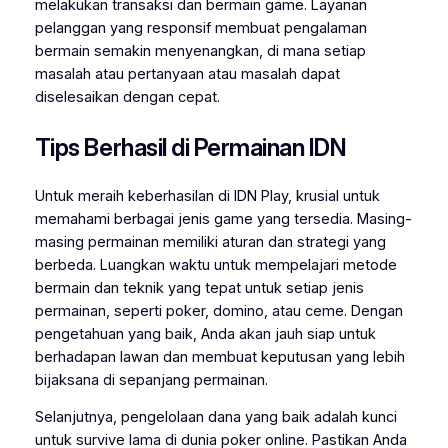
melakukan transaksi dan bermain game. Layanan
pelanggan yang responsif membuat pengalaman
bermain semakin menyenangkan, di mana setiap
masalah atau pertanyaan atau masalah dapat
diselesaikan dengan cepat.
Tips Berhasil di Permainan IDN
Untuk meraih keberhasilan di IDN Play, krusial untuk
memahami berbagai jenis game yang tersedia. Masing-
masing permainan memiliki aturan dan strategi yang
berbeda. Luangkan waktu untuk mempelajari metode
bermain dan teknik yang tepat untuk setiap jenis
permainan, seperti poker, domino, atau ceme. Dengan
pengetahuan yang baik, Anda akan jauh siap untuk
berhadapan lawan dan membuat keputusan yang lebih
bijaksana di sepanjang permainan.
Selanjutnya, pengelolaan dana yang baik adalah kunci
untuk survive lama di dunia poker online. Pastikan Anda