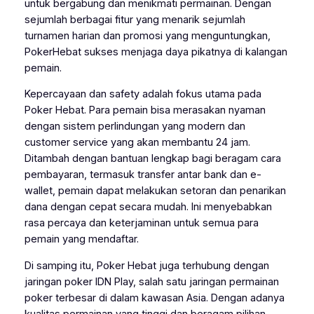
untuk bergabung dan menikmati permainan. Dengan
sejumlah berbagai fitur yang menarik sejumlah
turnamen harian dan promosi yang menguntungkan,
PokerHebat sukses menjaga daya pikatnya di kalangan
pemain.
Kepercayaan dan safety adalah fokus utama pada
Poker Hebat. Para pemain bisa merasakan nyaman
dengan sistem perlindungan yang modern dan
customer service yang akan membantu 24 jam.
Ditambah dengan bantuan lengkap bagi beragam cara
pembayaran, termasuk transfer antar bank dan e-
wallet, pemain dapat melakukan setoran dan penarikan
dana dengan cepat secara mudah. Ini menyebabkan
rasa percaya dan keterjaminan untuk semua para
pemain yang mendaftar.
Di samping itu, Poker Hebat juga terhubung dengan
jaringan poker IDN Play, salah satu jaringan permainan
poker terbesar di dalam kawasan Asia. Dengan adanya
kualitas permainan yang tinggi dan beragam pilihan