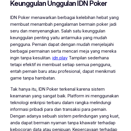
Keunggulan Unggulan IDN Poker
IDN Poker menawarkan berbagai kelebihan hebat yang
membuat menambah pengalaman bermain poker jadi
seru dan menyenangkan. Salah satu keunggulan
keunggulan penting yaitu antarmuka yang mudah
pengguna. Pemain dapat dengan mudah menjelajahi
berbagai permainan serta mencari meja yang mereka
ingin tanpa kesulitan.
idn play
Tampilan sederhana
tetapi efektif ini membuat setiap semua pengguna,
entah pemain baru atau profesional, dapat menikmati
game tanpa hambatan.
Tak hanya itu, IDN Poker terkenal karena sistem
keamanan yang sangat baik. Platform ini menggunakan
teknologi enkripsi terbaru dalam rangka melindungi
informasi pribadi para dan transaksi para pemain.
Dengan adanya sebuah sistem perlindungan yang kuat,
anda dapat bermain nyaman tanpa khawatir terhadap
kebocoran data atau penipuan. Kepercayaan terhadap