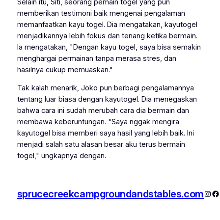
Selain itu, Siti, seorang pemain togel yang pun
memberikan testimoni baik mengenai pengalaman
memanfaatkan kayu togel. Dia mengatakan, kayutogel
menjadikannya lebih fokus dan tenang ketika bermain.
Ia mengatakan, "Dengan kayu togel, saya bisa semakin
menghargai permainan tanpa merasa stres, dan
hasilnya cukup memuaskan."
Tak kalah menarik, Joko pun berbagi pengalamannya
tentang luar biasa dengan kayutogel. Dia menegaskan
bahwa cara ini sudah merubah cara dia bermain dan
membawa keberuntungan. "Saya nggak mengira
kayutogel bisa memberi saya hasil yang lebih baik. Ini
menjadi salah satu alasan besar aku terus bermain
togel," ungkapnya dengan.
sprucecreekcampgroundandstables.com
Inst
F