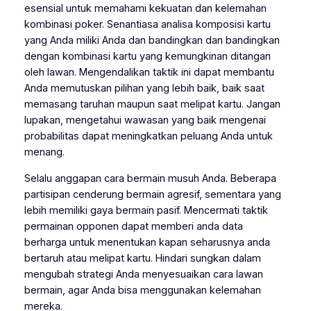
esensial untuk memahami kekuatan dan kelemahan
kombinasi poker. Senantiasa analisa komposisi kartu
yang Anda miliki Anda dan bandingkan dan bandingkan
dengan kombinasi kartu yang kemungkinan ditangan
oleh lawan. Mengendalikan taktik ini dapat membantu
Anda memutuskan pilihan yang lebih baik, baik saat
memasang taruhan maupun saat melipat kartu. Jangan
lupakan, mengetahui wawasan yang baik mengenai
probabilitas dapat meningkatkan peluang Anda untuk
menang.
Selalu anggapan cara bermain musuh Anda. Beberapa
partisipan cenderung bermain agresif, sementara yang
lebih memiliki gaya bermain pasif. Mencermati taktik
permainan opponen dapat memberi anda data
berharga untuk menentukan kapan seharusnya anda
bertaruh atau melipat kartu. Hindari sungkan dalam
mengubah strategi Anda menyesuaikan cara lawan
bermain, agar Anda bisa menggunakan kelemahan
mereka.