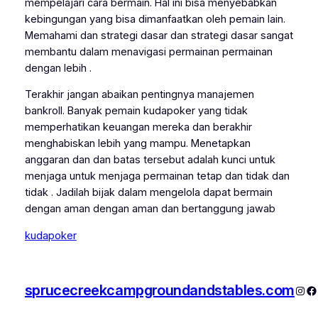
mempelajari cara bermain. Hal ini bisa menyebabkan
kebingungan yang bisa dimanfaatkan oleh pemain lain.
Memahami dan strategi dasar dan strategi dasar sangat
membantu dalam menavigasi permainan permainan
dengan lebih .
Terakhir jangan abaikan pentingnya manajemen
bankroll. Banyak pemain kudapoker yang tidak
memperhatikan keuangan mereka dan berakhir
menghabiskan lebih yang mampu. Menetapkan
anggaran dan dan batas tersebut adalah kunci untuk
menjaga untuk menjaga permainan tetap dan tidak dan
tidak . Jadilah bijak dalam mengelola dapat bermain
dengan aman dengan aman dan bertanggung jawab
kudapoker
sprucecreekcampgroundandstables.com
Inst
F