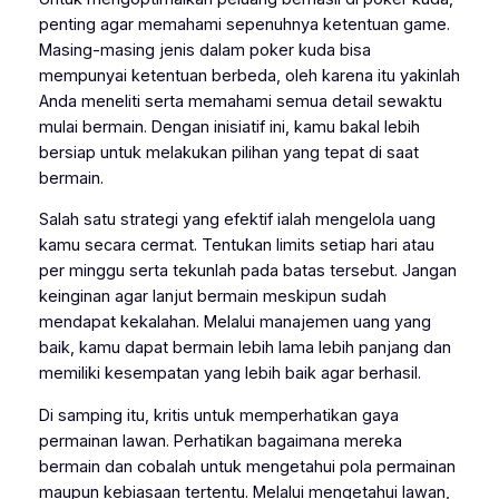
penting agar memahami sepenuhnya ketentuan game.
Masing-masing jenis dalam poker kuda bisa
mempunyai ketentuan berbeda, oleh karena itu yakinlah
Anda meneliti serta memahami semua detail sewaktu
mulai bermain. Dengan inisiatif ini, kamu bakal lebih
bersiap untuk melakukan pilihan yang tepat di saat
bermain.
Salah satu strategi yang efektif ialah mengelola uang
kamu secara cermat. Tentukan limits setiap hari atau
per minggu serta tekunlah pada batas tersebut. Jangan
keinginan agar lanjut bermain meskipun sudah
mendapat kekalahan. Melalui manajemen uang yang
baik, kamu dapat bermain lebih lama lebih panjang dan
memiliki kesempatan yang lebih baik agar berhasil.
Di samping itu, kritis untuk memperhatikan gaya
permainan lawan. Perhatikan bagaimana mereka
bermain dan cobalah untuk mengetahui pola permainan
maupun kebiasaan tertentu. Melalui mengetahui lawan,