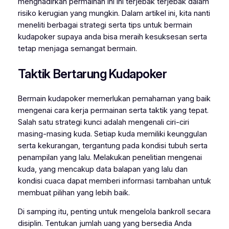
menghadirkan permainan ini ini terjebak terjebak dalam
risiko kerugian yang mungkin. Dalam artikel ini, kita nanti
meneliti berbagai strategi serta tips untuk bermain
kudapoker supaya anda bisa meraih kesuksesan serta
tetap menjaga semangat bermain.
Taktik Bertarung Kudapoker
Bermain kudapoker memerlukan pemahaman yang baik
mengenai cara kerja permainan serta taktik yang tepat.
Salah satu strategi kunci adalah mengenali ciri-ciri
masing-masing kuda. Setiap kuda memiliki keunggulan
serta kekurangan, tergantung pada kondisi tubuh serta
penampilan yang lalu. Melakukan penelitian mengenai
kuda, yang mencakup data balapan yang lalu dan
kondisi cuaca dapat memberi informasi tambahan untuk
membuat pilihan yang lebih baik.
Di samping itu, penting untuk mengelola bankroll secara
disiplin. Tentukan jumlah uang yang bersedia Anda