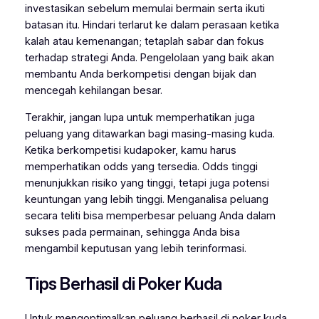
investasikan sebelum memulai bermain serta ikuti
batasan itu. Hindari terlarut ke dalam perasaan ketika
kalah atau kemenangan; tetaplah sabar dan fokus
terhadap strategi Anda. Pengelolaan yang baik akan
membantu Anda berkompetisi dengan bijak dan
mencegah kehilangan besar.
Terakhir, jangan lupa untuk memperhatikan juga
peluang yang ditawarkan bagi masing-masing kuda.
Ketika berkompetisi kudapoker, kamu harus
memperhatikan odds yang tersedia. Odds tinggi
menunjukkan risiko yang tinggi, tetapi juga potensi
keuntungan yang lebih tinggi. Menganalisa peluang
secara teliti bisa memperbesar peluang Anda dalam
sukses pada permainan, sehingga Anda bisa
mengambil keputusan yang lebih terinformasi.
Tips Berhasil di Poker Kuda
Untuk mengoptimalkan peluang berhasil di poker kuda,