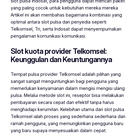
slot pulsa Indosat, para pengguna dapat mencari paket
yang paling cocok untuk kebutuhan mereka mereka
Artikel ini akan membahas bagaimana kombinasi yang
optimal antara slot pulsa dan penyedia seperti
Telkomsel, Tri, serta Indosat dapat menyempurnakan
pengalaman komunikasi komunikasi.
Slot kuota provider Telkomsel:
Keunggulan dan Keuntungannya
Tempat pulsa provider Telkomsel adalah pilihan yang
sangat sangat menguntungkan bagi pengguna yang
memerlukan kenyamanan dalam mengisi mengisi ulang
pulsa. Melalui metode slot ini, reseptor bisa melakukan
pembayaran secara cepat dan efektif tanpa harus
menghadapi kerumitan. Kelebihan utama dari slot pulsa
Telkomsel ialah proses yang sederhana sederhana dan
ramah pengguna, yang memungkinkan pengguna baru
yang baru supaya menyesuaikan dalam cepat.