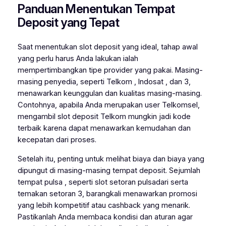
Panduan Menentukan Tempat
Deposit yang Tepat
Saat menentukan slot deposit yang ideal, tahap awal
yang perlu harus Anda lakukan ialah
mempertimbangkan tipe provider yang pakai. Masing-
masing penyedia, seperti Telkom , Indosat , dan 3,
menawarkan keunggulan dan kualitas masing-masing.
Contohnya, apabila Anda merupakan user Telkomsel,
mengambil slot deposit Telkom mungkin jadi kode
terbaik karena dapat menawarkan kemudahan dan
kecepatan dari proses.
Setelah itu, penting untuk melihat biaya dan biaya yang
dipungut di masing-masing tempat deposit. Sejumlah
tempat pulsa , seperti slot setoran pulsadari serta
temakan setoran 3, barangkali menawarkan promosi
yang lebih kompetitif atau cashback yang menarik.
Pastikanlah Anda membaca kondisi dan aturan agar