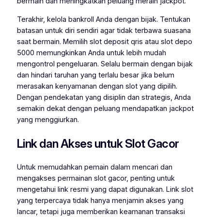
bermain dan meningkatkan peluang meraih jackpot.
Terakhir, kelola bankroll Anda dengan bijak. Tentukan
batasan untuk diri sendiri agar tidak terbawa suasana
saat bermain. Memilih slot deposit qris atau slot depo
5000 memungkinkan Anda untuk lebih mudah
mengontrol pengeluaran. Selalu bermain dengan bijak
dan hindari taruhan yang terlalu besar jika belum
merasakan kenyamanan dengan slot yang dipilih.
Dengan pendekatan yang disiplin dan strategis, Anda
semakin dekat dengan peluang mendapatkan jackpot
yang menggiurkan.
Link dan Akses untuk Slot Gacor
Untuk memudahkan pemain dalam mencari dan
mengakses permainan slot gacor, penting untuk
mengetahui link resmi yang dapat digunakan. Link slot
yang terpercaya tidak hanya menjamin akses yang
lancar, tetapi juga memberikan keamanan transaksi