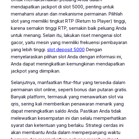
mendapatkan jackpot di slot 5000, penting untuk
memahami aturan dan mekanisme permainan. Pilihlah
slot yang memiliki tingkat RTP (Return to Player) tinggi,
karena semakin tinggi RTP, semakin baik peluang Anda
untuk menang. Selain itu, lakukan riset mengenai slot
gacor, yaitu mesin yang memiliki frekuensi pembayaran
yang lebih tinggi.
slot deposit 5000
Dengan
menyelaraskan pilihan slot Anda dengan informasi ini,
Anda dapat meningkatkan kemungkinan mendapatkan
jackpot yang diimpikan.
Selanjutnya, manfaatkan fitur-fitur yang tersedia dalam
permainan slot online, seperti bonus dan putaran gratis.
Banyak platform, termasuk yang menawarkan slot via
qris, sering kali memberikan penawaran menarik yang
dapat meningkatkan saldo Anda. Pastikan Anda tidak
melewatkan kesempatan ini dan selalu memperhatikan
syarat dan ketentuan yang berlaku. Strategi cerdas ini
akan membantu Anda dalam memperpanjang waktu