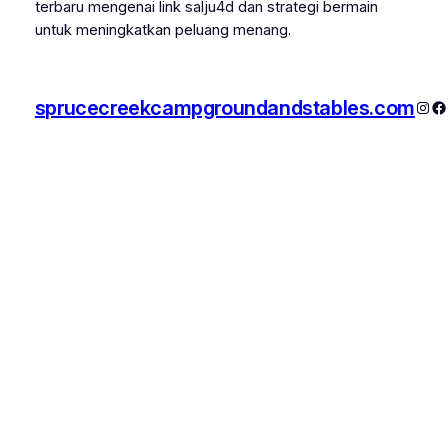
terbaru mengenai link salju4d dan strategi bermain
untuk meningkatkan peluang menang.
sprucecreekcampgroundandstables.com
Inst
F