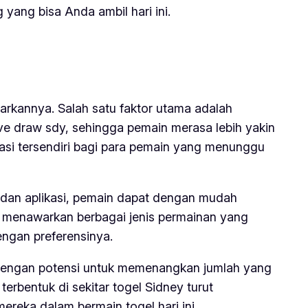
 yang bisa Anda ambil hari ini.
arkannya. Salah satu faktor utama adalah
live draw sdy, sehingga pemain merasa lebih yakin
sasi tersendiri bagi para pemain yang menunggu
e dan aplikasi, pemain dapat dengan mudah
y menawarkan berbagai jenis permainan yang
ngan preferensinya.
. Dengan potensi untuk memenangkan jumlah yang
rbentuk di sekitar togel Sidney turut
ereka dalam bermain togel hari ini.