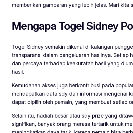
memberikan gambaran yang lebih jelas. Mari kita s
Mengapa Togel Sidney Po
Togel Sidney semakin dikenal di kalangan pengge
transparansi dalam pengeluaran hasilnya. Setiap h
dan percaya terhadap keakuratan hasil yang diumu
hasil.
Kemudahan akses juga berkontribusi pada popular
mendapatkan data sdy dan informasi mengenai ke
dapat dipilih oleh pemain, yang membuat setiap 
Selain itu, hadiah besar atau sdy prize yang di
signifikan, banyak orang merasa tertarik untuk m
meningkatkan daya tarik, karena pemain bisa berb