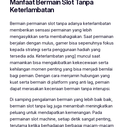
Manfaat Bermain Slot Tanpa
Keterlambatan
Bermain permainan slot tanpa adanya keterlambatan
memberikan sensasi permainan yang lebih
mengasyikkan serta membahagiakan. Saat permainan
berjalan dengan mulus, gamer bisa sepenuhnya fokus
kepada strategi serta penggunaan hadiah yang
tersedia ada. Keterlambatan yang] muncul saat
mamainkan bisa mengakibatkan kekecewaan serta
kehilangan momen penting yang bisa menjadi bernilai
bagi pemain. Dengan cara menjamin hubungan yang
kuat serta bermain di platform yang anti lag, pemain
dapat merasakan keceriaan bermain tanpa interupsi.
Di samping pengalaman bermain yang lebih baik baik,
bermain slot tanpa lag juga menambah meningkatkan
peluang untuk mendapatkan kemenangan. Pada
permainan slot machine, setiap detik sangat penting,
terutama ketika berhadapan berbagai macam-macam