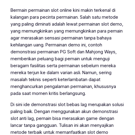
Bermain permainan slot online kini makin terkenal di
kalangan para pecinta permainan. Salah satu metode
yang paling diminati adalah lewat permainan slot demo,
yang memungkinkan yang memungkinkan para pemain
agar merasakan sensasi permainan tanpa bahaya
kehilangan uang. Permainan demo ini, contoh
demonstrasi permainan PG Soft dan Mahjong Ways,
memberikan peluang bagi pemain untuk menguji
beragam fasilitas serta permainan sebelum mereka
mereka terjun ke dalam varian asli. Namun, sering
masalah teknis seperti keterlambatan dapat
menghancurkan pengalaman permainan, khususnya
pada saat momen kritis berlangsung.
Di sini ide demonstrasi slot bebas lag merupakan solusi
paling baik. Dengan menggunakan akun demonstrasi
slot anti lag, pemain bisa merasakan game dengan
lancar tanpa gangguan. Tulisan ini akan menyajikan
metode terbaik untuk memanfaatkan slot demo