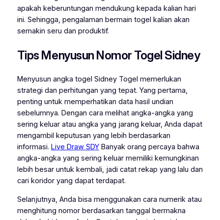
apakah keberuntungan mendukung kepada kalian hari
ini. Sehingga, pengalaman bermain togel kalian akan
semakin seru dan produktif.
Tips Menyusun Nomor Togel Sidney
Menyusun angka togel Sidney Togel memerlukan
strategi dan perhitungan yang tepat. Yang pertama,
penting untuk memperhatikan data hasil undian
sebelumnya. Dengan cara melihat angka-angka yang
sering keluar atau angka yang jarang keluar, Anda dapat
mengambil keputusan yang lebih berdasarkan
informasi.
Live Draw SDY
Banyak orang percaya bahwa
angka-angka yang sering keluar memiliki kemungkinan
lebih besar untuk kembali, jadi catat rekap yang lalu dan
cari koridor yang dapat terdapat.
Selanjutnya, Anda bisa menggunakan cara numerik atau
menghitung nomor berdasarkan tanggal bermakna