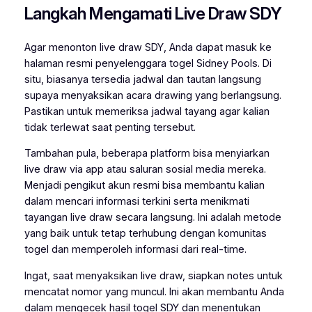
Langkah Mengamati Live Draw SDY
Agar menonton live draw SDY, Anda dapat masuk ke
halaman resmi penyelenggara togel Sidney Pools. Di
situ, biasanya tersedia jadwal dan tautan langsung
supaya menyaksikan acara drawing yang berlangsung.
Pastikan untuk memeriksa jadwal tayang agar kalian
tidak terlewat saat penting tersebut.
Tambahan pula, beberapa platform bisa menyiarkan
live draw via app atau saluran sosial media mereka.
Menjadi pengikut akun resmi bisa membantu kalian
dalam mencari informasi terkini serta menikmati
tayangan live draw secara langsung. Ini adalah metode
yang baik untuk tetap terhubung dengan komunitas
togel dan memperoleh informasi dari real-time.
Ingat, saat menyaksikan live draw, siapkan notes untuk
mencatat nomor yang muncul. Ini akan membantu Anda
dalam mengecek hasil togel SDY dan menentukan