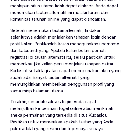
meskipun situs utama tidak dapat diakses. Anda dapat
menemukan tautan alternatif ini melalui forum dan
komunitas taruhan online yang dapat diandalkan.
Setelah menemukan tautan alternatif, tindakan
selanjutnya adalah menjalankan tahapan login dengan
profil kalian. Pastikanlah kalian menggunakan username
dan katasandi yang. Apabila kalian belum pernah
registrasi di tautan alternatif itu, selalu pastikan untuk
memeriksa jika kalian perlu menjalani tahapan daftar
Kudaslot sekali lagi atau dapat menggunakan akun yang
sudah ada. Banyak tautan alternatif yang
memungkinkan memberikan penggunaan profil yang
sama mirip halaman utama.
Terakhir, sesudah sukses login, Anda dapat
melanjutkan ke bermain togel online atau menikmati
aneka permainan yang tersedia di situs Kudaslot.
Pastikan untuk memeriksa apakah tautan yang Anda
pakai adalah yang resmi dan tepercaya supaya