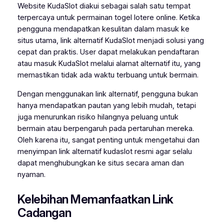
Website KudaSlot diakui sebagai salah satu tempat
terpercaya untuk permainan togel lotere online. Ketika
pengguna mendapatkan kesulitan dalam masuk ke
situs utama, link alternatif KudaSlot menjadi solusi yang
cepat dan praktis. User dapat melakukan pendaftaran
atau masuk KudaSlot melalui alamat alternatif itu, yang
memastikan tidak ada waktu terbuang untuk bermain.
Dengan menggunakan link alternatif, pengguna bukan
hanya mendapatkan pautan yang lebih mudah, tetapi
juga menurunkan risiko hilangnya peluang untuk
bermain atau berpengaruh pada pertaruhan mereka.
Oleh karena itu, sangat penting untuk mengetahui dan
menyimpan link alternatif kudaslot resmi agar selalu
dapat menghubungkan ke situs secara aman dan
nyaman.
Kelebihan Memanfaatkan Link
Cadangan