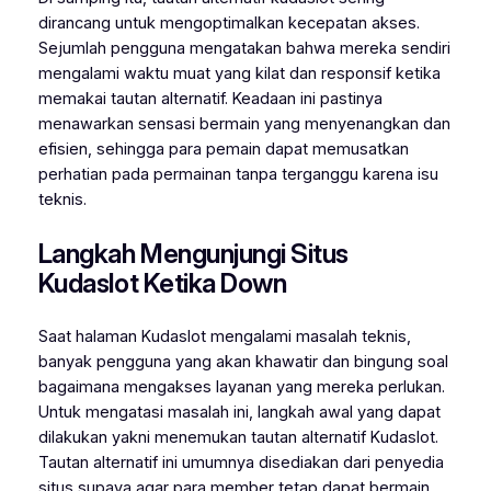
dirancang untuk mengoptimalkan kecepatan akses.
Sejumlah pengguna mengatakan bahwa mereka sendiri
mengalami waktu muat yang kilat dan responsif ketika
memakai tautan alternatif. Keadaan ini pastinya
menawarkan sensasi bermain yang menyenangkan dan
efisien, sehingga para pemain dapat memusatkan
perhatian pada permainan tanpa terganggu karena isu
teknis.
Langkah Mengunjungi Situs
Kudaslot Ketika Down
Saat halaman Kudaslot mengalami masalah teknis,
banyak pengguna yang akan khawatir dan bingung soal
bagaimana mengakses layanan yang mereka perlukan.
Untuk mengatasi masalah ini, langkah awal yang dapat
dilakukan yakni menemukan tautan alternatif Kudaslot.
Tautan alternatif ini umumnya disediakan dari penyedia
situs supaya agar para member tetap dapat bermain