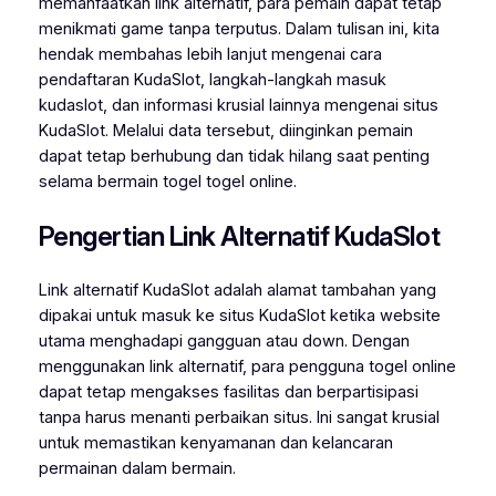
memanfaatkan link alternatif, para pemain dapat tetap
menikmati game tanpa terputus. Dalam tulisan ini, kita
hendak membahas lebih lanjut mengenai cara
pendaftaran KudaSlot, langkah-langkah masuk
kudaslot, dan informasi krusial lainnya mengenai situs
KudaSlot. Melalui data tersebut, diinginkan pemain
dapat tetap berhubung dan tidak hilang saat penting
selama bermain togel togel online.
Pengertian Link Alternatif KudaSlot
Link alternatif KudaSlot adalah alamat tambahan yang
dipakai untuk masuk ke situs KudaSlot ketika website
utama menghadapi gangguan atau down. Dengan
menggunakan link alternatif, para pengguna togel online
dapat tetap mengakses fasilitas dan berpartisipasi
tanpa harus menanti perbaikan situs. Ini sangat krusial
untuk memastikan kenyamanan dan kelancaran
permainan dalam bermain.