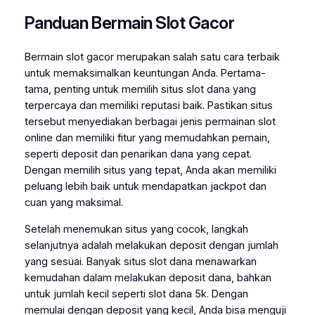
Panduan Bermain Slot Gacor
Bermain slot gacor merupakan salah satu cara terbaik
untuk memaksimalkan keuntungan Anda. Pertama-
tama, penting untuk memilih situs slot dana yang
terpercaya dan memiliki reputasi baik. Pastikan situs
tersebut menyediakan berbagai jenis permainan slot
online dan memiliki fitur yang memudahkan pemain,
seperti deposit dan penarikan dana yang cepat.
Dengan memilih situs yang tepat, Anda akan memiliki
peluang lebih baik untuk mendapatkan jackpot dan
cuan yang maksimal.
Setelah menemukan situs yang cocok, langkah
selanjutnya adalah melakukan deposit dengan jumlah
yang sesuai. Banyak situs slot dana menawarkan
kemudahan dalam melakukan deposit dana, bahkan
untuk jumlah kecil seperti slot dana 5k. Dengan
memulai dengan deposit yang kecil, Anda bisa menguji