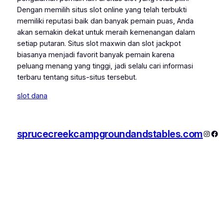
Dengan memilih situs slot online yang telah terbukti
memiliki reputasi baik dan banyak pemain puas, Anda
akan semakin dekat untuk meraih kemenangan dalam
setiap putaran. Situs slot maxwin dan slot jackpot
biasanya menjadi favorit banyak pemain karena
peluang menang yang tinggi, jadi selalu cari informasi
terbaru tentang situs-situs tersebut.
slot dana
sprucecreekcampgroundandstables.com
Inst
F