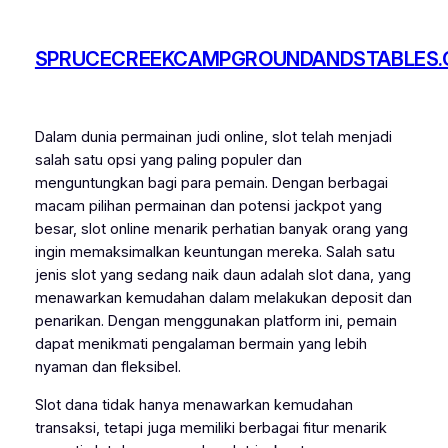
Skip
to
SPRUCECREEKCAMPGROUNDANDSTABLES
content
Dalam dunia permainan judi online, slot telah menjadi
salah satu opsi yang paling populer dan
menguntungkan bagi para pemain. Dengan berbagai
macam pilihan permainan dan potensi jackpot yang
besar, slot online menarik perhatian banyak orang yang
ingin memaksimalkan keuntungan mereka. Salah satu
jenis slot yang sedang naik daun adalah slot dana, yang
menawarkan kemudahan dalam melakukan deposit dan
penarikan. Dengan menggunakan platform ini, pemain
dapat menikmati pengalaman bermain yang lebih
nyaman dan fleksibel.
Slot dana tidak hanya menawarkan kemudahan
transaksi, tetapi juga memiliki berbagai fitur menarik