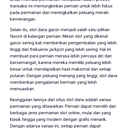
transaksi ini memungkinkan pemain untuk lebih fokus
pada permainan dan meningkatkan peluang meraih
kemenangan.
Selain itu, slot dana gacor menjadi salah satu pilihan
favorit di kalangan pemain. Mesin slot yang dikenal
gacor sering kali memberikan pengembalian yang lebih
tinggi dan frekuensi jackpot yang lebih sering. Hal ini
membuat para pemain merasa lebih percaya diri dan
bersemangat, karena mereka memiliki peluang lebih
besar untuk mendapatkan hasil maksimal dari setiap
putaran. Dengan peluang menang yang tinggi, slot dana
memberikan pengalaman bermain yang lebih
memuaskan.
Keunggulan lainnya dari situs slot dana adalah variasi
permainan yang ditawarkan. Pemain dapat memilih dari
berbagai jenis permainan slot online, mulai dari yang
klasik hingga yang modern dengan grafis menarik.
Dengan adanya variasi ini, setiap pemain dapat